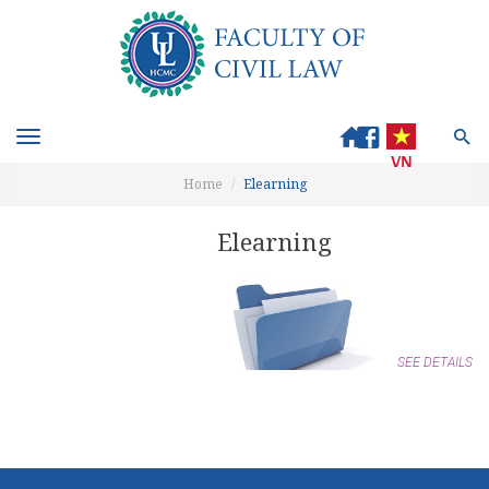
Toggle
navigation
Home
Elearning
Elearning
SEE DETAILS